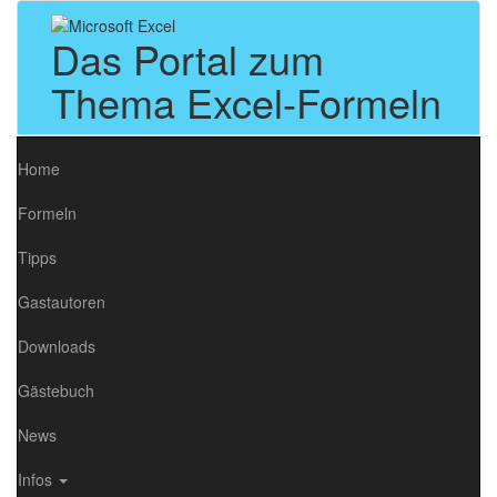
Das Portal zum
Thema Excel-Formeln
Home
Formeln
Tipps
Gastautoren
Downloads
Gästebuch
News
Infos