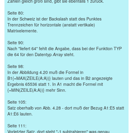
Zahlen gleich groß sind, gibt sie ebenfalls 1 zurück.
Seite 80:
In der Schweiz ist der Backslash statt des Punktes
Trennzeichen für horizontale (anstatt vertikale)
Matrixelemente.
Seite 90:
Nach "liefert 64" fehlt die Angabe, dass bei der Funktion TYP
die 64 für den Datentyp
Array
steht.
Seite 98:
In der Abbildung 4.20 muß die Formel in
B1{=MAX(ZEILE(A:A))} lauten und das in B2 angezeigte
Ergebnis 65536 statt 1. In A1 macht die Formel mit
{=MIN(ZEILE(A:A))} mehr Sinn.
Seite 105:
Satz oberhalb von Abb. 4.28 - dort muß der Bezug A1:E5 statt
A1:E6 lauten.
Seite 111:
Vorletzter Satz, dort steht "-1 subtrahieren" was genau