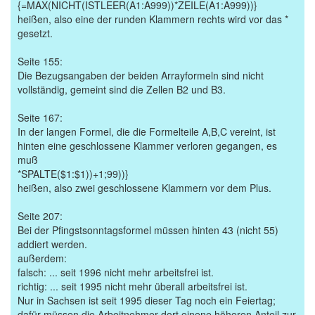
{=MAX(NICHT(ISTLEER(A1:A999))*ZEILE(A1:A999))}
heißen, also eine der runden Klammern rechts wird vor das *
gesetzt.
Seite 155:
Die Bezugsangaben der beiden Arrayformeln sind nicht
vollständig, gemeint sind die Zellen B2 und B3.
Seite 167:
In der langen Formel, die die Formelteile A,B,C vereint, ist
hinten eine geschlossene Klammer verloren gegangen, es
muß
*SPALTE($1:$1))+1;99))}
heißen, also zwei geschlossene Klammern vor dem Plus.
Seite 207:
Bei der Pfingstsonntagsformel müssen hinten 43 (nicht 55)
addiert werden.
außerdem:
falsch: ... seit 1996 nicht mehr arbeitsfrei ist.
richtig: ... seit 1995 nicht mehr überall arbeitsfrei ist.
Nur in Sachsen ist seit 1995 dieser Tag noch ein Feiertag;
dafür müssen die Arbeitnehmer dort einene höheren Anteil zur