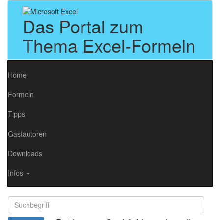
Das Portal zum
Thema Excel-Formeln
Home
Formeln
Tipps
Gastautoren
Downloads
Infos