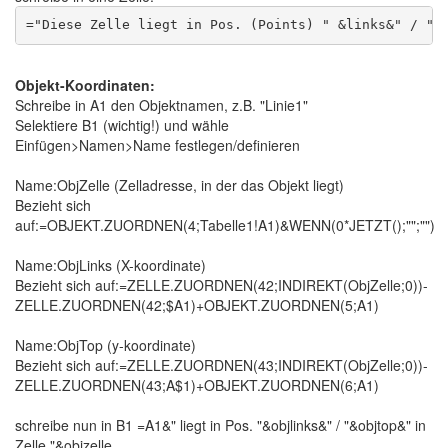
Objekt-Koordinaten:
Schreibe in A1 den Objektnamen, z.B. "Linie1"
Selektiere B1 (wichtig!) und wähle
Einfügen>Namen>Name festlegen/definieren
Name:ObjZelle (Zelladresse, in der das Objekt liegt)
Bezieht sich
auf:=OBJEKT.ZUORDNEN(4;Tabelle1!A1)&WENN(0*JETZT();"";"")
Name:ObjLinks (X-koordinate)
Bezieht sich auf:=ZELLE.ZUORDNEN(42;INDIREKT(ObjZelle;0))-
ZELLE.ZUORDNEN(42;$A1)+OBJEKT.ZUORDNEN(5;A1)
Name:ObjTop (y-koordinate)
Bezieht sich auf:=ZELLE.ZUORDNEN(43;INDIREKT(ObjZelle;0))-
ZELLE.ZUORDNEN(43;A$1)+OBJEKT.ZUORDNEN(6;A1)
schreibe nun in B1 =A1&" liegt in Pos. "&objlinks&" / "&objtop&" in
Zelle "&objzelle