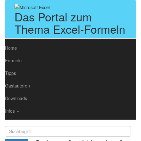
Das Portal zum
Thema Excel-Formeln
Home
Formeln
Tipps
Gastautoren
Downloads
Infos