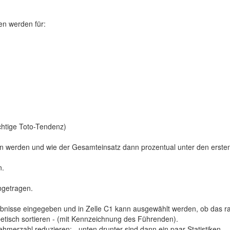
en werden für:
richtige Toto-Tendenz)
n werden und wie der Gesamteinsatz dann prozentual unter den ersten 
n.
ngetragen.
ebnisse eingegeben und in Zelle C1 kann ausgewählt werden, ob das ran
betisch sortieren - (mit Kennzeichnung des Führenden).
hmerzahl reduzieren; - unten drunter sind dann ein paar Statistiken.