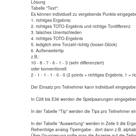
Lösung
Tabelle "Text":
Es können individuell zu vergebende Punkte eingegeb
1. richtiges Ergebnis:
2. richtiges TOTO-Ergebnis und richtige Tordifferenz
3. falsches Unentschieden
4. richtiges TOTO-Ergebnis
5. lediglich eine Torzahl richtig (looser-Glück)
6. Außenseitertip
z.B.:
10 - 8 - 7 - 6 - 1 - 3 (sehr differenziert)
oder konventionell:
2 - 1 - 1 - 1 - 0 - 0 (2 points = richtiges Ergebnis; 1 = 
Der Einsatz pro Teilnehmer kann individuell eingegebe
In C28 bis E36 werden die Spielpaarungen eingegebe
In der Tabelle "Tip" werden die Tips pro Teilnehmer ei
In der Tabelle "Auswertung" werden in Zeile 5 die Erg
Reihenfolge analog Tipeingabe - dort dann z.B. alpha
Über Gruppierung sollte man die Anzeige auf die Teilne