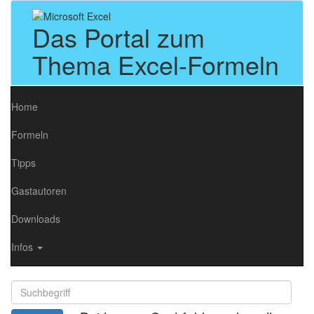
Das Portal zum
Thema Excel-Formeln
Home
Formeln
Tipps
Gastautoren
Downloads
Infos