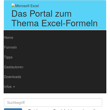
Das Portal zum
Thema Excel-Formeln
Home
Formeln
Tipps
Gastautoren
Downloads
Infos