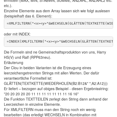
ermitteln (MAX, MIN, STABWN, SUMME, ANZAHL, ANZAHL2 etc.
etc.).
Einzelne Elemente aus dem Array lassen sich wie folgt auslesen
(beispielhaft das 6. Element):
oder mit INDEX:
Die Formeln sind ne Gemeinschaftsproduktion von uns, Harry
HS(V) und Ralf (RPP63neu).
Erläuterung
Der Clou in beiden Varianten ist die Erzeugung eines
leerzeichengetrennten Strings mit allen Werten. Der dafür
verantwortliche Formelteil ist:
GLÄTTEN(TEXTKETTE(WIEDERHOLEN(B2:B12&" ";A2:A12)))
Er liefert – bezogen auf obiges Beispiel - diesen Ergebnisstring:
"20 20 20 20 20 11 11 11 11 11 11 11 16 16"
Die Funktion TEXTTEILEN zerlegt den String dann anhand der
Leerzeichen in einzelne Elemente.
Für XMLFILTERN muss man den String noch ein wenig
bearbeiten (das erledigt WECHSELN in Kombination mit