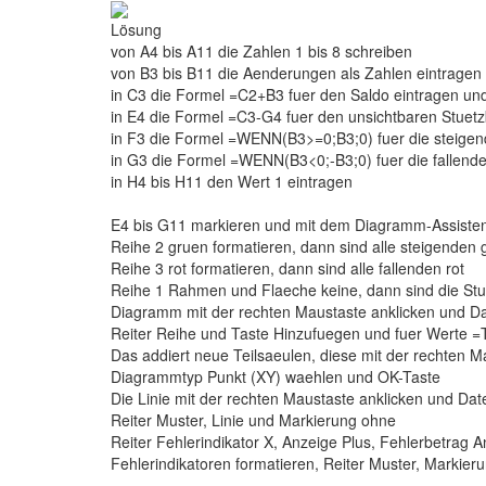
Lösung
von A4 bis A11 die Zahlen 1 bis 8 schreiben
von B3 bis B11 die Aenderungen als Zahlen eintragen
in C3 die Formel =C2+B3 fuer den Saldo eintragen un
in E4 die Formel =C3-G4 fuer den unsichtbaren Stuetz
in F3 die Formel =WENN(B3>=0;B3;0) fuer die steigen
in G3 die Formel =WENN(B3<0;-B3;0) fuer die fallend
in H4 bis H11 den Wert 1 eintragen
E4 bis G11 markieren und mit dem Diagramm-Assiste
Reihe 2 gruen formatieren, dann sind alle steigenden 
Reihe 3 rot formatieren, dann sind alle fallenden rot
Reihe 1 Rahmen und Flaeche keine, dann sind die Stu
Diagramm mit der rechten Maustaste anklicken und D
Reiter Reihe und Taste Hinzufuegen und fuer Werte 
Das addiert neue Teilsaeulen, diese mit der rechten 
Diagrammtyp Punkt (XY) waehlen und OK-Taste
Die Linie mit der rechten Maustaste anklicken und Dat
Reiter Muster, Linie und Markierung ohne
Reiter Fehlerindikator X, Anzeige Plus, Fehlerbetrag
Fehlerindikatoren formatieren, Reiter Muster, Markieru