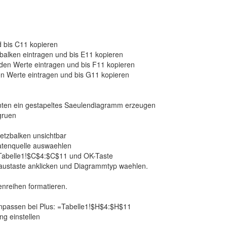
d bis C11 kopieren
balken eintragen und bis E11 kopieren
den Werte eintragen und bis F11 kopieren
en Werte eintragen und bis G11 kopieren
nten ein gestapeltes Saeulendiagramm erzeugen
gruen
etzbalken unsichtbar
atenquelle auswaehlen
=Tabelle1!$C$4:$C$11 und OK-Taste
Maustaste anklicken und Diagrammtyp waehlen.
enreihen formatieren.
 Anpassen bei Plus: =Tabelle1!$H$4:$H$11
ng einstellen