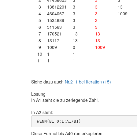
2
41436603
3
3
3
3
13812201
3
3
13
4
4604067
3
3
1009
5
1534689
3
3
6
511563
3
3
7
170521
13
13
8
13117
13
13
9
1009
0
1009
10
1
1
11
1
1
Siehe dazu auch
Nr.211 bei Iteration (15)
Lösung
In A1 steht die zu zerlegende Zahl.
In A2 steht:
Diese Formel bis A40 runterkopieren.