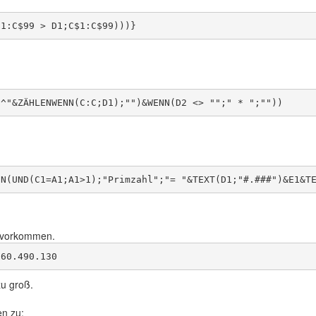
t vorkommen.
zu groß.
en zu: