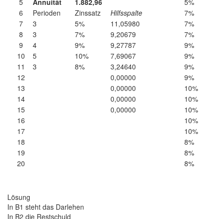
5
Annuität
1.882,96
5%
6
Perioden
Zinssatz
Hilfsspalte
7%
7
3
5%
11,05980
7%
8
3
7%
9,20679
7%
9
4
9%
9,27787
9%
10
5
10%
7,69067
9%
11
3
8%
3,24640
9%
12
0,00000
9%
13
0,00000
10%
14
0,00000
10%
15
0,00000
10%
16
10%
17
10%
18
8%
19
8%
20
8%
Lösung
In B1 steht das Darlehen
In B2 die Restschuld