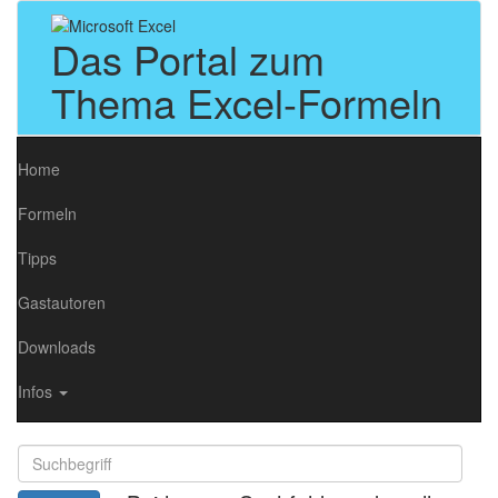
Das Portal zum
Thema Excel-Formeln
Home
Formeln
Tipps
Gastautoren
Downloads
Infos