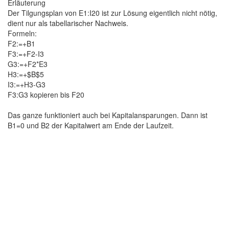
Erläuterung
Der Tilgungsplan von E1:I20 ist zur Lösung eigentlich nicht nötig,
dient nur als tabellarischer Nachweis.
Formeln:
F2:=+B1
F3:=+F2-I3
G3:=+F2*E3
H3:=+$B$5
I3:=+H3-G3
F3:G3 kopieren bis F20
Das ganze funktioniert auch bei Kapitalansparungen. Dann ist
B1=0 und B2 der Kapitalwert am Ende der Laufzeit.