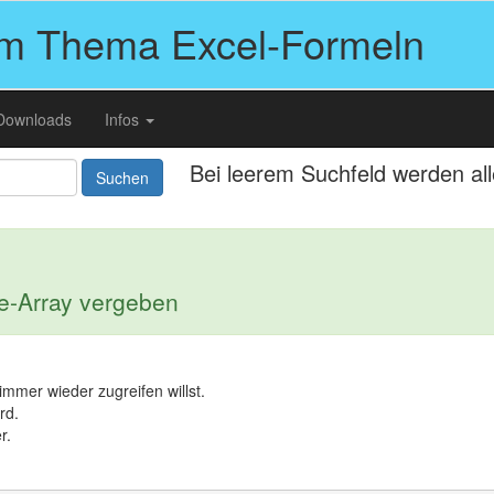
um Thema Excel-Formeln
Downloads
Infos
Bei leerem Suchfeld werden al
Suchen
te-Array vergeben
immer wieder zugreifen willst.
rd.
r.