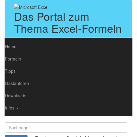
Das Portal zum
Thema Excel-Formeln
Home
Formeln
Tipps
Gastautoren
Downloads
Infos