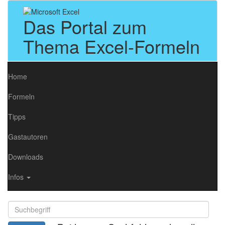
Das Portal zum
Thema Excel-Formeln
Home
Formeln
Tipps
Gastautoren
Downloads
Infos