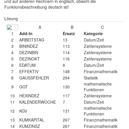
und auf anderen Rechnern in englisch, obwohl die
Funktionsbeschreibung deutsch ist!
Lösung
A
B
C
1
Add-In
Ersatz
Kategorie
2
ARBEITSTAG
13
Datum/Zeit
3
BININDEZ
113
Zahlensysteme
4
DEZINBIN
114
Zahlensysteme
5
DEZINOKT
116
Zahlensysteme
6
EDATUM
6
Datum/Zeit
7
EFFEKTIV
148
Finanzmathematik
8
GAUSSFEHLER
294
Statistik
mathematische
9
GGT
130
Funktionen
10
HEXINDEZ
117
Zahlensysteme
11
KALENDERWOCHE
7
Datum/Zeit
mathematische
12
KGV
131
Funktionen
13
KUMKAPITAL
267
Finanzmathematik
14
KUMZINSZ
267
Finanzmathematik