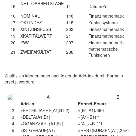
NETTOARBEITSTAGE
15
11
Datum/Zeit
16
NOMINAL
148
Finanzmathematik
17
OKTINDEZ
115
Zahlensysteme
18
XINTZINSFUSS
203
Finanzmathematik
19
XKAPITALWERT
21
Finanzmathematik
20
ZW2
297
Finanzmathematik
mathematische
21
ZWEIFAKULTÄT
288
Funktionen
Zusätzlich können noch nachfolgende Add-Ins durch Formeln
ersetzt werden:
A
B
1
Add-In
Formel-Ersatz
2
=BRTEILJAHRE(A1;B1;2)
=(B1-A1)/360
3
=DELTA(A1;B1)
=(A1=B1)*1
4
=GGANZZAHL(A1;B1)
=(A1>=B1)*1
5
=ISTGERADE(A1)
=REST(KÜRZEN(A1);2)=0