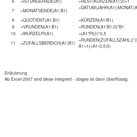
6
=ISTUNGERADE(A1)
=REST(KÜRZEN(A1);2)=1
=DATUM(JAHR(A1);MONAT(A
7
=MONATSENDE(A1;B1)
8
=QUOTIENT(A1;B1)
=KÜRZEN(A1/B1)
9
=VRUNDEN(A1;B1)
=RUNDEN(A1/B1;0)*B1
10
=WURZELPI(A1)
=(A1*PI())^0,5
=RUNDEN(ZUFALLSZAHL()*(
11
=ZUFALLSBEREICH(A1;B1)
A1+1)+A1-0,5;0)
Erläuterung
Ab Excel-2007 sind diese integriert - obiges ist dann überflüssig.