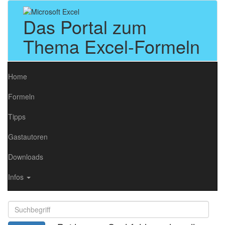
Das Portal zum
Thema Excel-Formeln
Home
Formeln
Tipps
Gastautoren
Downloads
Infos