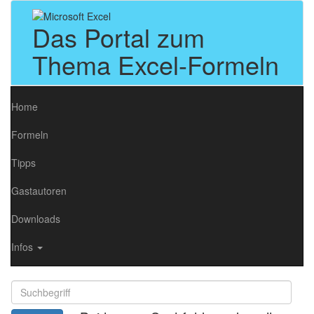
Das Portal zum
Thema Excel-Formeln
Home
Formeln
Tipps
Gastautoren
Downloads
Infos