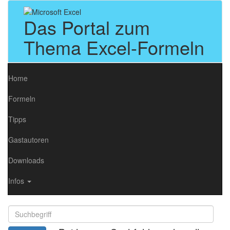
Das Portal zum
Thema Excel-Formeln
Home
Formeln
Tipps
Gastautoren
Downloads
Infos