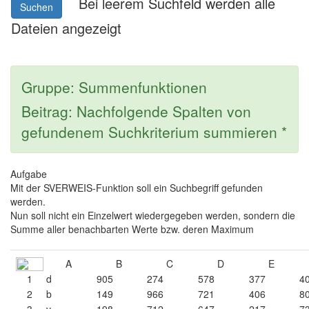
Bei leerem Suchfeld werden alle
Suchen
Dateien angezeigt
Gruppe: Summenfunktionen
Beitrag: Nachfolgende Spalten von
gefundenem Suchkriterium summieren *
Aufgabe
Mit der SVERWEIS-Funktion soll ein Suchbegriff gefunden
werden.
Nun soll nicht ein Einzelwert wiedergegeben werden, sondern die
Summe aller benachbarten Werte bzw. deren Maximum
A
B
C
D
E
1
d
905
274
578
377
4
2
b
149
966
721
406
8
3
v
198
712
647
217
7