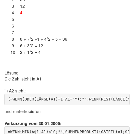
3
12
4
4
5
6
7
8
8 + 7*2 +1 + 4*2 + 5 = 36
9
6 + 3*2 = 12
10
2 + 1*2 = 4
Lösung
Die Zahl steht in A1
in A2 steht:
und runterkopieren
Verkürzung vom 30.01.2005: