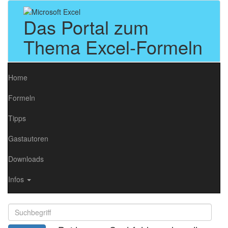
Das Portal zum
Thema Excel-Formeln
Home
Formeln
Tipps
Gastautoren
Downloads
Infos