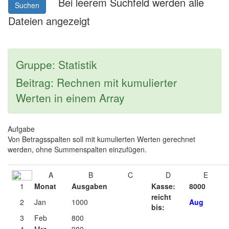
Bei leerem Suchfeld werden alle
Suchen
Dateien angezeigt
Gruppe: Statistik
Beitrag: Rechnen mit kumulierter
Werten in einem Array
Aufgabe
Von Betragsspalten soll mit kumulierten Werten gerechnet
werden, ohne Summenspalten einzufügen.
A
B
C
D
E
1
Monat
Ausgaben
Kasse:
8000
reicht
2
Jan
1000
Aug
bis:
3
Feb
800
4
Mrz
900