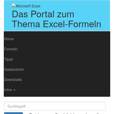
Das Portal zum
Thema Excel-Formeln
Home
Formeln
Tipps
Gastautoren
Downloads
Infos