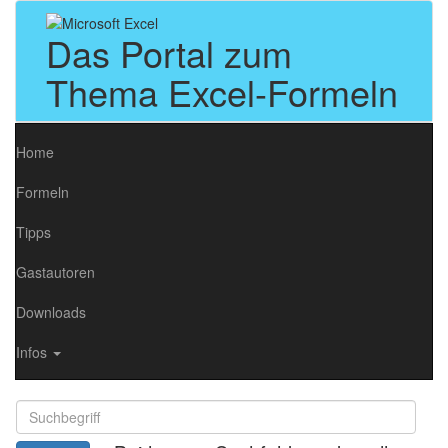
Das Portal zum
Thema Excel-Formeln
Home
Formeln
Tipps
Gastautoren
Downloads
Infos