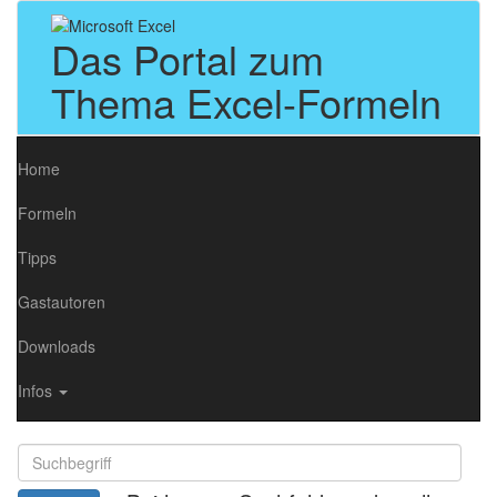
Das Portal zum
Thema Excel-Formeln
Home
Formeln
Tipps
Gastautoren
Downloads
Infos