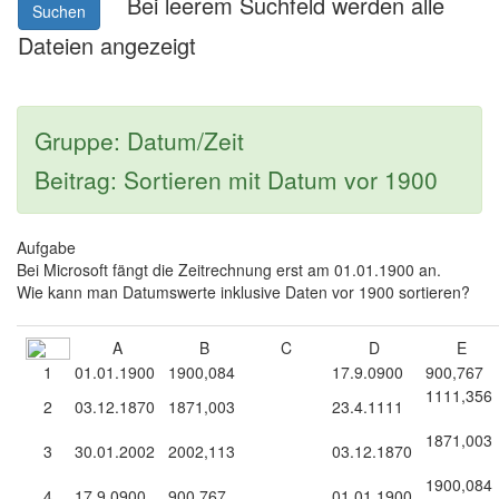
Bei leerem Suchfeld werden alle
Suchen
Dateien angezeigt
Gruppe: Datum/Zeit
Beitrag: Sortieren mit Datum vor 1900
Aufgabe
Bei Microsoft fängt die Zeitrechnung erst am 01.01.1900 an.
Wie kann man Datumswerte inklusive Daten vor 1900 sortieren?
A
B
C
D
E
1
01.01.1900
1900,084
17.9.0900
900,767
1111,356
2
03.12.1870
1871,003
23.4.1111
1871,003
3
30.01.2002
2002,113
03.12.1870
1900,084
4
17.9.0900
900,767
01.01.1900