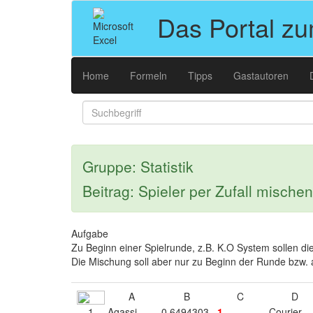
Das Portal z
Home
Formeln
Tipps
Gastautoren
Gruppe: Statistik
Beitrag: Spieler per Zufall mischen
Aufgabe
Zu Beginn einer Spielrunde, z.B. K.O System sollen di
Die Mischung soll aber nur zu Beginn der Runde bzw.
A
B
C
1
Agassi
0,6494303
1
Courier