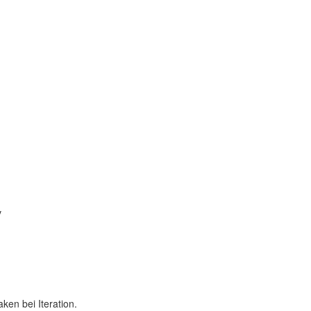
s
e
r
a
c
ov
en bei Iteration.