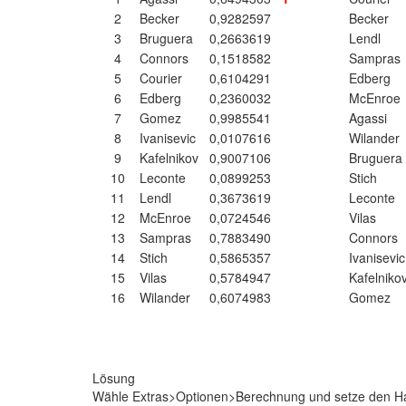
2
Becker
0,9282597
Becker
3
Bruguera
0,2663619
Lendl
4
Connors
0,1518582
Sampra
5
Courier
0,6104291
Edberg
6
Edberg
0,2360032
McEnro
7
Gomez
0,9985541
Agassi
8
Ivanisevic
0,0107616
Wilande
9
Kafelnikov
0,9007106
Bruguer
10
Leconte
0,0899253
Stich
11
Lendl
0,3673619
Leconte
12
McEnroe
0,0724546
Vilas
13
Sampras
0,7883490
Connors
14
Stich
0,5865357
Ivanisevi
15
Vilas
0,5784947
Kafelnik
16
Wilander
0,6074983
Gomez
Lösung
Wähle Extras>Optionen>Berechnung und setze den Hak