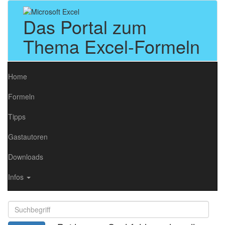
Das Portal zum
Thema Excel-Formeln
Home
Formeln
Tipps
Gastautoren
Downloads
Infos