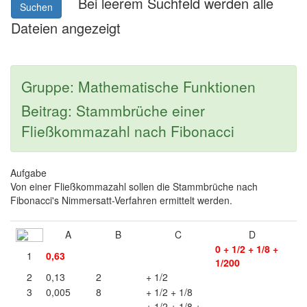
Bei leerem Suchfeld werden alle
Suchen
Dateien angezeigt
Gruppe: Mathematische Funktionen
Beitrag: Stammbrüche einer
Fließkommazahl nach Fibonacci
Aufgabe
Von einer Fließkommazahl sollen die Stammbrüche nach
Fibonacci's Nimmersatt-Verfahren ermittelt werden.
A
B
C
D
0 + 1/2 + 1/8 +
1
0,63
1/200
2
0,13
2
+ 1/2
3
0,005
8
+ 1/2 + 1/8
+ 1/2 + 1/8 +