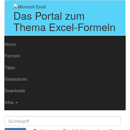
Das Portal zum
Thema Excel-Formeln
Home
Formeln
Tipps
Gastautoren
Downloads
Infos