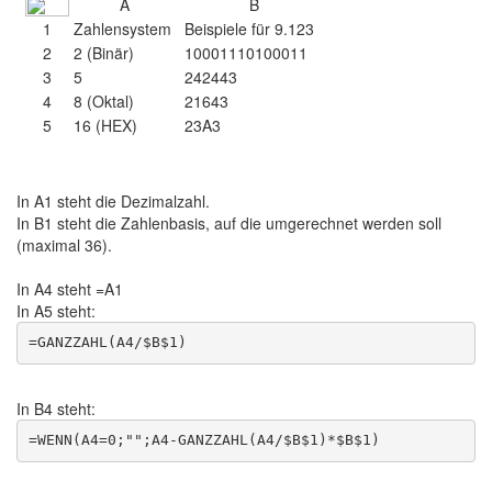
A
B
1
Zahlensystem
Beispiele für 9.123
2
2 (Binär)
10001110100011
3
5
242443
4
8 (Oktal)
21643
5
16 (HEX)
23A3
In A1 steht die Dezimalzahl.
In B1 steht die Zahlenbasis, auf die umgerechnet werden soll
(maximal 36).
In A4 steht =A1
In A5 steht:
In B4 steht: