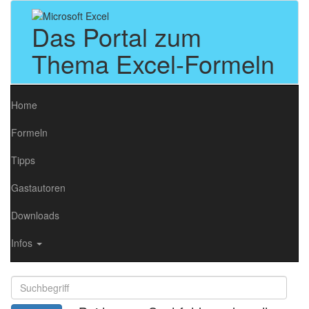
Das Portal zum
Thema Excel-Formeln
Home
Formeln
Tipps
Gastautoren
Downloads
Infos