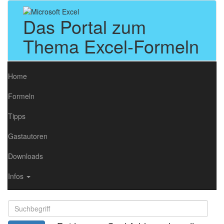
Das Portal zum
Thema Excel-Formeln
Home
Formeln
Tipps
Gastautoren
Downloads
Infos