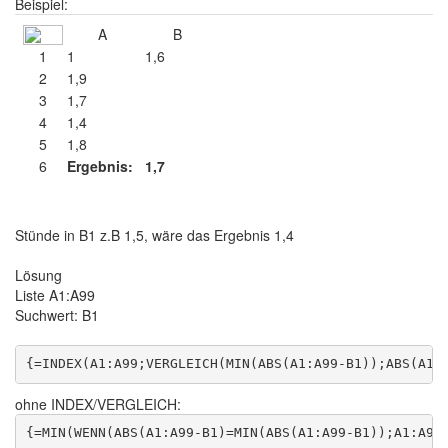
Beispiel:
A
B
1
1
1,6
2
1,9
3
1,7
4
1,4
5
1,8
6
Ergebnis:
1,7
Stünde in B1 z.B 1,5, wäre das Ergebnis 1,4
Lösung
Liste A1:A99
Suchwert: B1
ohne INDEX/VERGLEICH: