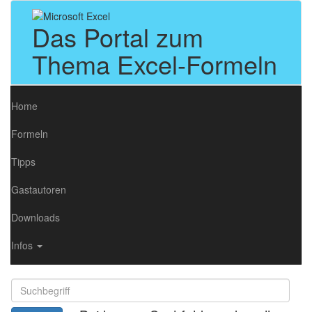
Das Portal zum
Thema Excel-Formeln
Home
Formeln
Tipps
Gastautoren
Downloads
Infos