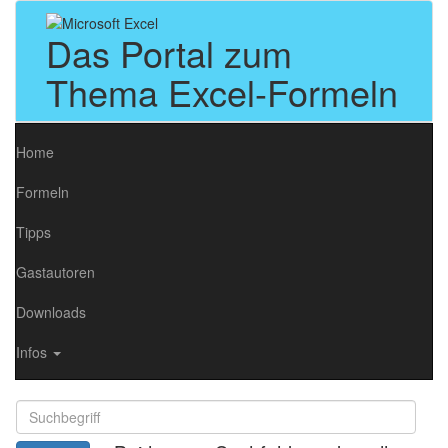
Das Portal zum
Thema Excel-Formeln
Home
Formeln
Tipps
Gastautoren
Downloads
Infos