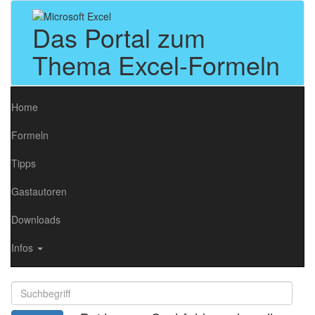
Das Portal zum
Thema Excel-Formeln
Home
Formeln
Tipps
Gastautoren
Downloads
Infos