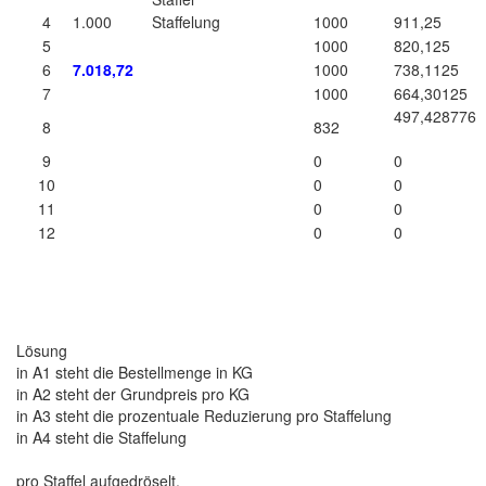
4
1.000
Staffelung
1000
911,25
5
1000
820,125
6
7.018,72
1000
738,1125
7
1000
664,30125
497,428776
8
832
9
0
0
10
0
0
11
0
0
12
0
0
Lösung
in A1 steht die Bestellmenge in KG
in A2 steht der Grundpreis pro KG
in A3 steht die prozentuale Reduzierung pro Staffelung
in A4 steht die Staffelung
pro Staffel aufgedröselt.