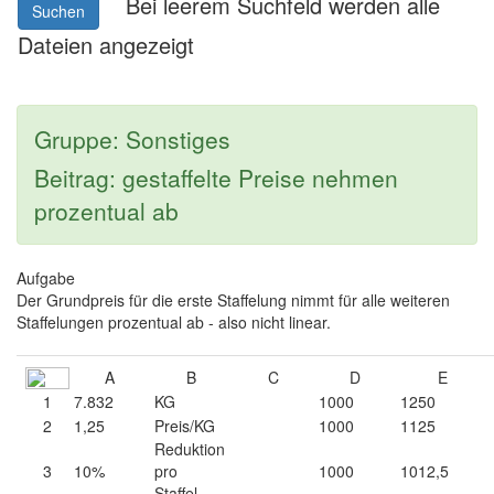
Bei leerem Suchfeld werden alle
Suchen
Dateien angezeigt
Gruppe: Sonstiges
Beitrag: gestaffelte Preise nehmen
prozentual ab
Aufgabe
Der Grundpreis für die erste Staffelung nimmt für alle weiteren
Staffelungen prozentual ab - also nicht linear.
A
B
C
D
E
1
7.832
KG
1000
1250
2
1,25
Preis/KG
1000
1125
Reduktion
3
10%
pro
1000
1012,5
Staffel