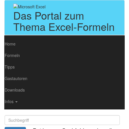
Das Portal zum
Thema Excel-Formeln
Home
Formeln
Tipps
Gastautoren
Downloads
Infos