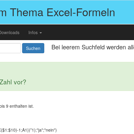
um Thema Excel-Formeln
Downloads
Infos
Bei leerem Suchfeld werden al
Suchen
 Zahl vor?
is 9 enthalten ist.
10)-1;A1))*1);"ja";"nein")