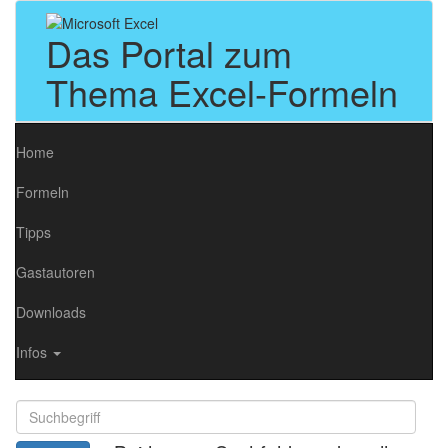
Das Portal zum
Thema Excel-Formeln
Home
Formeln
Tipps
Gastautoren
Downloads
Infos